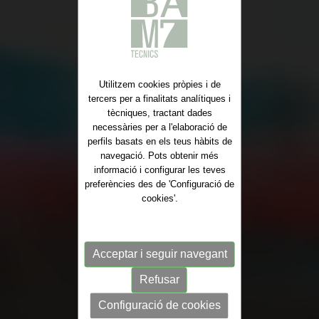
Utilitzem cookies pròpies i de
tercers per a finalitats analítiques i
tècniques, tractant dades
necessàries per a l'elaboració de
perfils basats en els teus hàbits de
navegació. Pots obtenir més
informació i configurar les teves
preferències des de 'Configuració de
cookies'.
Acceptar i seguir navegant
Refusar
Configuració de cookies