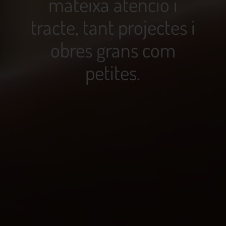
mateixa atenció i
tracte, tant projectes i
obres grans com
petites.