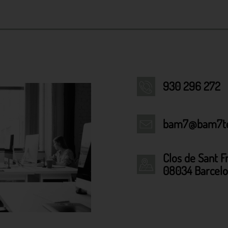
930 296 272
bam7@bam7te
Clos de Sant F
08034 Barcel