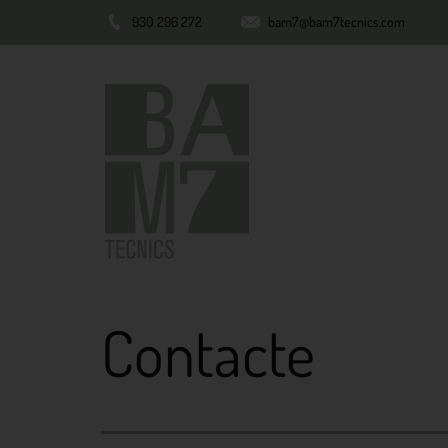
930 296 272
bam7@bam7tecnics.com
Contacte