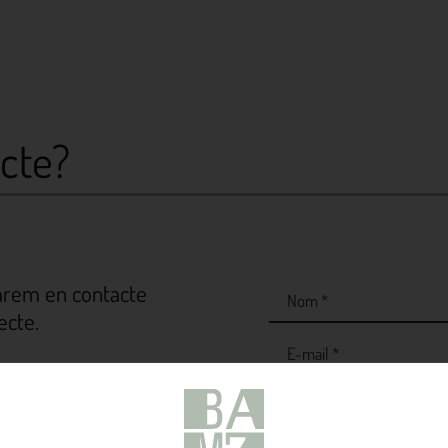
cte?
sarem en contacte
ecte.