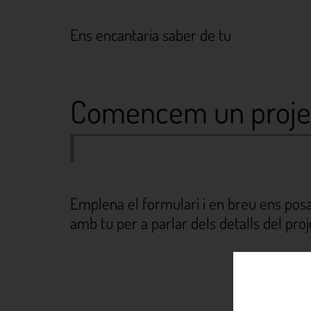
Ens encantaria saber de tu
Comencem un proje
Emplena el formulari i en breu ens po
amb tu per a parlar dels detalls del proj