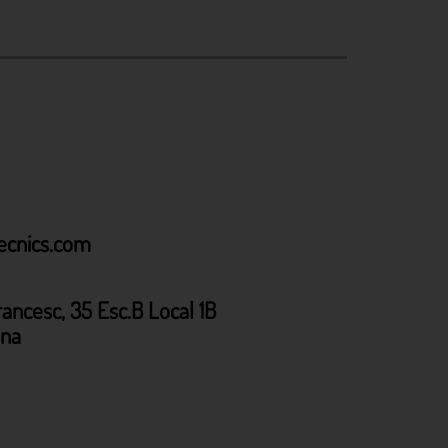
cnics.com
rancesc, 35 Esc.B Local 1B
ona