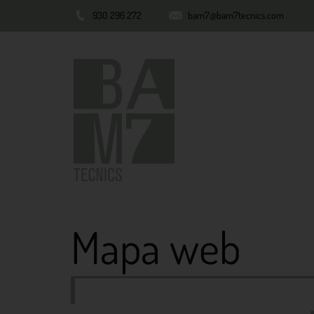
930 296 272
bam7@bam7tecnics.com
Mapa web