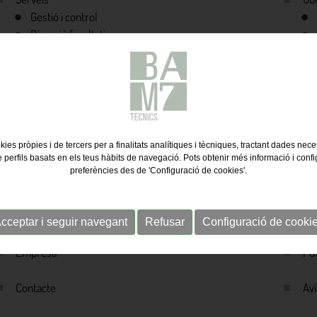
Gestió i control
Direcció facultativa
Seguretat i salut en obres
Medicions i pressupostos
Valoracions i transaccions
Confecció de projectes
Informes, dictàmens i certificacions
Planificació i programes d'obres
kies pròpies i de tercers per a finalitats analítiques i tècniques, tractant dades nec
Auditories de projectes
e perfils basats en els teus hàbits de navegació. Pots obtenir més informació i confi
preferències des de 'Configuració de cookies'.
Inici
Pol
cceptar i seguir navegant
Refusar
Configuració de cooki
Empresa
Pol
Contacte
Aví