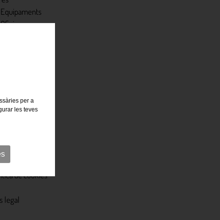
Equipaments
Oficines
Rehabilitació
Retail
Residencial
essàries per a
gurar les teves
ítica de privacitat
es
ítica de cookies
s legal