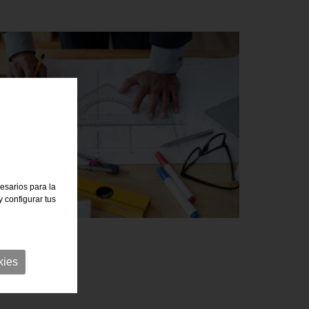
cesarios para la
 configurar tus
kies