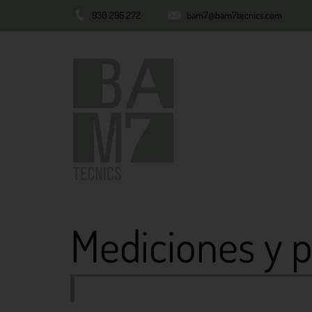
930 296 272
bam7@bam7tecnics.com
Mediciones y 